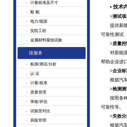
计量校准及尺寸
• 技术
船 舶
>测试项
电力/能源
提供新
安防工程
可靠性测试
金属材料腐蚀试验
>质量控
对新能
按服务
帮助企业进
检测/测试/分析
>企业
认 证
根据汽
计量/校准
>检测
质量管理
按照各
审核/评估
可靠性等。
试验室对比
>失效
风险管理
根据汽